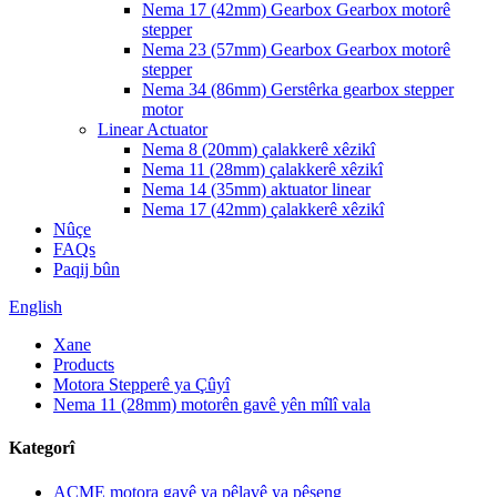
Nema 17 (42mm) Gearbox Gearbox motorê
stepper
Nema 23 (57mm) Gearbox Gearbox motorê
stepper
Nema 34 (86mm) Gerstêrka gearbox stepper
motor
Linear Actuator
Nema 8 (20mm) çalakkerê xêzikî
Nema 11 (28mm) çalakkerê xêzikî
Nema 14 (35mm) aktuator linear
Nema 17 (42mm) çalakkerê xêzikî
Nûçe
FAQs
Paqij bûn
English
Xane
Products
Motora Stepperê ya Çûyî
Nema 11 (28mm) motorên gavê yên mîlî vala
Kategorî
ACME motora gavê ya pêlavê ya pêşeng