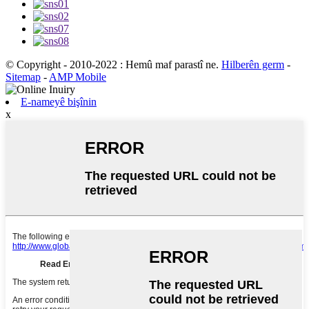
© Copyright - 2010-2022 : Hemû maf parastî ne.
Hilberên germ
-
Sitemap
-
AMP Mobile
E-nameyê bişînin
x