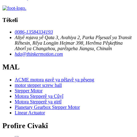
Têkelî
0086-13584334193
Aliyê rojava yê Qata 3, Avahiya 2, Parka Pîşesazî ya Transit
Rêhesin, Rêya Longjin Hejmar 398, Herêma Pêşkeftina
Aborî ya Changzhou, parêzgeha Jiangsu, Chinaîn
hdq@thinkermotion.com
MAL
ACME motora gavê ya pêlavê ya pêşeng
motor stepper screw ball
Stepper Motor
Motora Stepperê ya Çûyî
Motora Stepperê ya girtî
Planetary Gearbox Stepper Motor
Linear Actuator
Profire Civakî