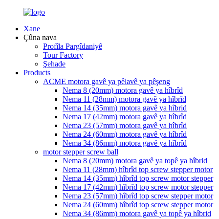
Xane
Çûna nava
Profîla Pargîdaniyê
Tour Factory
Şehade
Products
ACME motora gavê ya pêlavê ya pêşeng
Nema 8 (20mm) motora gavê ya hîbrîd
Nema 11 (28mm) motora gavê ya hîbrîd
Nema 14 (35mm) motora gavê ya hîbrid
Nema 17 (42mm) motora gavê ya hîbrîd
Nema 23 (57mm) motora gavê ya hîbrîd
Nema 24 (60mm) motora gavê ya hîbrîd
Nema 34 (86mm) motora gavê ya hîbrîd
motor stepper screw ball
Nema 8 (20mm) motora gavê ya topê ya hîbrid
Nema 11 (28mm) hîbrîd top screw stepper motor
Nema 14 (35mm) hîbrîd top screw motor stepper
Nema 17 (42mm) hîbrîd top screw motor stepper
Nema 23 (57mm) hîbrîd top screw stepper motor
Nema 24 (60mm) hîbrîd top screw stepper motor
Nema 34 (86mm) motora gavê ya topê ya hîbrid