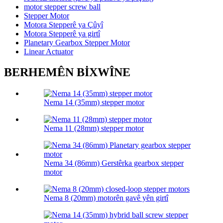
motor stepper screw ball
Stepper Motor
Motora Stepperê ya Çûyî
Motora Stepperê ya girtî
Planetary Gearbox Stepper Motor
Linear Actuator
BERHEMÊN BİXWÎNE
Nema 14 (35mm) stepper motor
Nema 11 (28mm) stepper motor
Nema 34 (86mm) Gerstêrka gearbox stepper
motor
Nema 8 (20mm) motorên gavê yên girtî