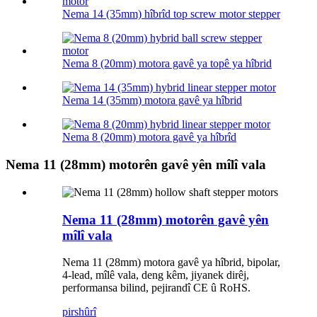
Nema 14 (35mm) hîbrîd top screw motor stepper
Nema 8 (20mm) motora gavê ya topê ya hîbrid
Nema 14 (35mm) motora gavê ya hîbrid
Nema 8 (20mm) motora gavê ya hîbrîd
Nema 11 (28mm) motorên gavê yên mîlî vala
Nema 11 (28mm) motorên gavê yên
mîlî vala
Nema 11 (28mm) motora gavê ya hîbrid, bipolar,
4-lead, mîlê vala, deng kêm, jiyanek dirêj,
performansa bilind, pejirandî CE û RoHS.
pirs
hûrî