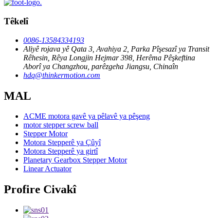
Têkelî
0086-13584334193
Aliyê rojava yê Qata 3, Avahiya 2, Parka Pîşesazî ya Transit
Rêhesin, Rêya Longjin Hejmar 398, Herêma Pêşkeftina
Aborî ya Changzhou, parêzgeha Jiangsu, Chinaîn
hdq@thinkermotion.com
MAL
ACME motora gavê ya pêlavê ya pêşeng
motor stepper screw ball
Stepper Motor
Motora Stepperê ya Çûyî
Motora Stepperê ya girtî
Planetary Gearbox Stepper Motor
Linear Actuator
Profire Civakî