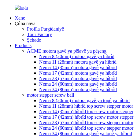
Xane
Çûna nava
Profîla Pargîdaniyê
Tour Factory
Şehade
Products
ACME motora gavê ya pêlavê ya pêşeng
Nema 8 (20mm) motora gavê ya hîbrîd
Nema 11 (28mm) motora gavê ya hîbrîd
Nema 14 (35mm) motora gavê ya hîbrid
Nema 17 (42mm) motora gavê ya hîbrîd
Nema 23 (57mm) motora gavê ya hîbrîd
Nema 24 (60mm) motora gavê ya hîbrîd
Nema 34 (86mm) motora gavê ya hîbrîd
motor stepper screw ball
Nema 8 (20mm) motora gavê ya topê ya hîbrid
Nema 11 (28mm) hîbrîd top screw stepper motor
Nema 14 (35mm) hîbrîd top screw motor stepper
Nema 17 (42mm) hîbrîd top screw motor stepper
Nema 23 (57mm) hîbrîd top screw stepper motor
Nema 24 (60mm) hîbrîd top screw stepper motor
Nema 34 (86mm) motora gavê ya topê ya hîbrid