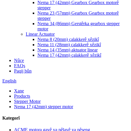
Nema 17 (42mm) Gearbox Gearbox motorê
stepper
Nema 23 (57mm) Gearbox Gearbox motorê
stepper
Nema 34 (86mm) Gerstêrka gearbox stepper
motor
Linear Actuator
Nema 8 (20mm) çalakkerê xêzikî
Nema 11 (28mm) çalakkerê xêzikî
Nema 14 (35mm) aktuator linear
Nema 17 (42mm) çalakkerê xêzikî
Nûçe
FAQs
Paqij bûn
English
Xane
Products
Stepper Motor
Nema 17 (42mm) stepper motor
Kategorî
ACME motora gavê ya pêlavê ya pêşeng