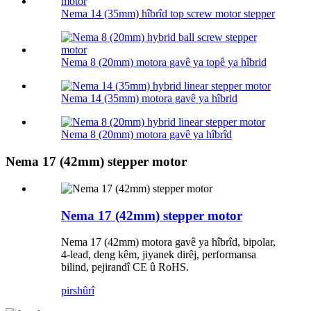
Nema 14 (35mm) hîbrîd top screw motor stepper
Nema 8 (20mm) motora gavê ya topê ya hîbrid
Nema 14 (35mm) motora gavê ya hîbrid
Nema 8 (20mm) motora gavê ya hîbrîd
Nema 17 (42mm) stepper motor
Nema 17 (42mm) stepper motor
Nema 17 (42mm) motora gavê ya hîbrîd, bipolar,
4-lead, deng kêm, jiyanek dirêj, performansa
bilind, pejirandî CE û RoHS.
pirs
hûrî