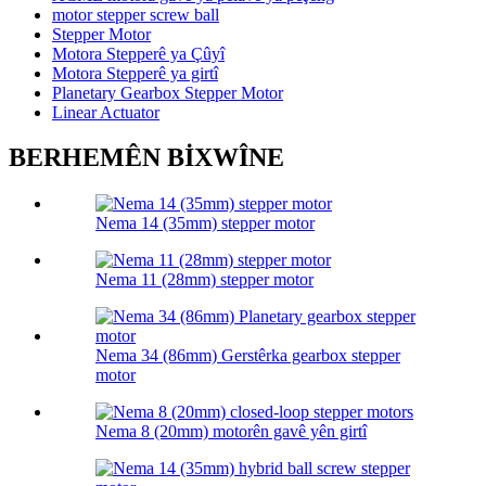
motor stepper screw ball
Stepper Motor
Motora Stepperê ya Çûyî
Motora Stepperê ya girtî
Planetary Gearbox Stepper Motor
Linear Actuator
BERHEMÊN BİXWÎNE
Nema 14 (35mm) stepper motor
Nema 11 (28mm) stepper motor
Nema 34 (86mm) Gerstêrka gearbox stepper
motor
Nema 8 (20mm) motorên gavê yên girtî