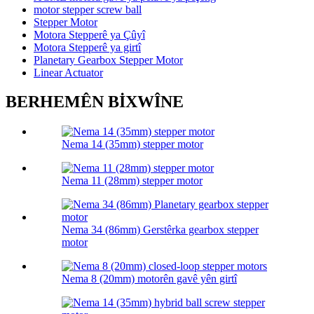
motor stepper screw ball
Stepper Motor
Motora Stepperê ya Çûyî
Motora Stepperê ya girtî
Planetary Gearbox Stepper Motor
Linear Actuator
BERHEMÊN BİXWÎNE
Nema 14 (35mm) stepper motor
Nema 11 (28mm) stepper motor
Nema 34 (86mm) Gerstêrka gearbox stepper
motor
Nema 8 (20mm) motorên gavê yên girtî