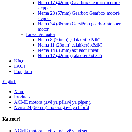
Nema 17 (42mm) Gearbox Gearbox motorê
stepper
Nema 23 (57mm) Gearbox Gearbox motorê
stepper
Nema 34 (86mm) Gerstêrka gearbox stepper
motor
Linear Actuator
Nema 8 (20mm) çalakkerê xêzikî
Nema 11 (28mm) çalakkerê xêzikî
Nema 14 (35mm) aktuator linear
Nema 17 (42mm) çalakkerê xêzikî
Nûçe
FAQs
Paqij bûn
English
Xane
Products
ACME motora gavê ya pêlavê ya pêşeng
Nema 24 (60mm) motora gavê ya hîbrîd
Kategorî
ACME motora gavê ya pêlavê ya pêşeng