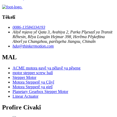
Têkelî
0086-13584334193
Aliyê rojava yê Qata 3, Avahiya 2, Parka Pîşesazî ya Transit
Rêhesin, Rêya Longjin Hejmar 398, Herêma Pêşkeftina
Aborî ya Changzhou, parêzgeha Jiangsu, Chinaîn
hdq@thinkermotion.com
MAL
ACME motora gavê ya pêlavê ya pêşeng
motor stepper screw ball
Stepper Motor
Motora Stepperê ya Çûyî
Motora Stepperê ya girtî
Planetary Gearbox Stepper Motor
Linear Actuator
Profire Civakî