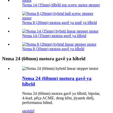
Nema 14 (35mm) hîbrîd top screw motor stepper
Nema 8 (20mm) motora gavê ya topê ya hîbrid
Nema 14 (35mm) motora gavê ya hîbrid
Nema 8 (20mm) motora gavê ya hîbrîd
Nema 24 (60mm) motora gavê ya hîbrîd
Nema 24 (60mm) motora gavê ya
hîbrîd
Nema 24 (60mm) motora gavê ya hîbrid, bipolar,
4-lead, pêça ACME, deng kêm, jiyanek dirêj,
performansa bilind.
pirs
hûrî