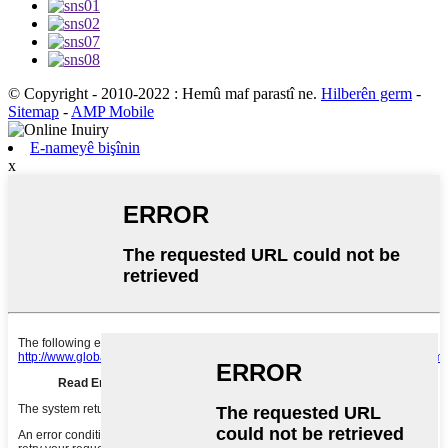
© Copyright - 2010-2022 : Hemû maf parastî ne.
Hilberên germ
-
Sitemap
-
AMP Mobile
E-nameyê bişînin
x