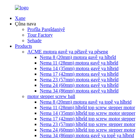
Xane
Çûna nava
Profîla Pargîdaniyê
Tour Factory
Şehade
Products
ACME motora gavê ya pêlavê ya pêşeng
Nema 8 (20mm) motora gavê ya hîbrîd
Nema 11 (28mm) motora gavê ya hîbrîd
Nema 14 (35mm) motora gavê ya hîbrid
Nema 17 (42mm) motora gavê ya hîbrîd
Nema 23 (57mm) motora gavê ya hîbrîd
Nema 24 (60mm) motora gavê ya hîbrîd
Nema 34 (86mm) motora gavê ya hîbrîd
motor stepper screw ball
Nema 8 (20mm) motora gavê ya topê ya hîbrid
Nema 11 (28mm) hîbrîd top screw stepper motor
Nema 14 (35mm) hîbrîd top screw motor stepper
Nema 17 (42mm) hîbrîd top screw motor stepper
Nema 23 (57mm) hîbrîd top screw stepper motor
Nema 24 (60mm) hîbrîd top screw stepper motor
Nema 34 (86mm) motora gavê ya topê ya hîbrid