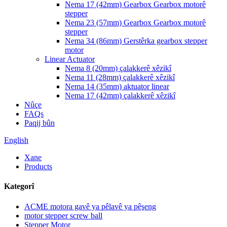
Nema 17 (42mm) Gearbox Gearbox motorê
stepper
Nema 23 (57mm) Gearbox Gearbox motorê
stepper
Nema 34 (86mm) Gerstêrka gearbox stepper
motor
Linear Actuator
Nema 8 (20mm) çalakkerê xêzikî
Nema 11 (28mm) çalakkerê xêzikî
Nema 14 (35mm) aktuator linear
Nema 17 (42mm) çalakkerê xêzikî
Nûçe
FAQs
Paqij bûn
English
Xane
Products
Kategorî
ACME motora gavê ya pêlavê ya pêşeng
motor stepper screw ball
Stepper Motor