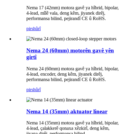
Nema 17 (42mm) motora gavê ya hîbrid, bipolar,
4-lead, mîlê vala, deng kêm, jiyanek dirêj,
performansa bilind, pejirandî CE û RoHS.
pirs
hûrî
Nema 24 (60mm) motorên gavê yên
girtî
Nema 24 (60mm) motora gavê ya hîbrid, bipolar,
4-lead, encoder, deng kêm, jiyanek dirêj,
performansa bilind, pejirandî CE û RoHS.
pirs
hûrî
Nema 14 (35mm) aktuator linear
Nema 14 (35mm) motora gavê ya hîbrid, bipolar,
4-lead, çalakkerê qonaxa xêzkirî, deng kêm,
jiyana dirêj, performansa bilind.