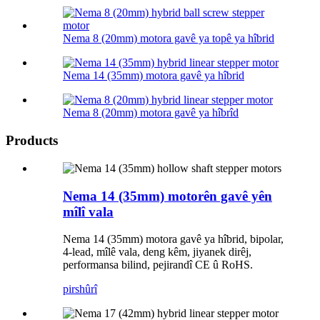
Nema 8 (20mm) motora gavê ya topê ya hîbrid
Nema 14 (35mm) motora gavê ya hîbrid
Nema 8 (20mm) motora gavê ya hîbrîd
Products
Nema 14 (35mm) motorên gavê yên
mîlî vala
Nema 14 (35mm) motora gavê ya hîbrid, bipolar,
4-lead, mîlê vala, deng kêm, jiyanek dirêj,
performansa bilind, pejirandî CE û RoHS.
pirs
hûrî