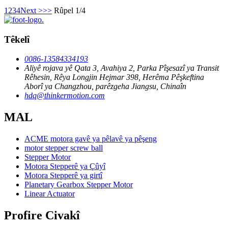
1
2
3
4
Next >
>>
Rûpel 1/4
Têkelî
0086-13584334193
Aliyê rojava yê Qata 3, Avahiya 2, Parka Pîşesazî ya Transit
Rêhesin, Rêya Longjin Hejmar 398, Herêma Pêşkeftina
Aborî ya Changzhou, parêzgeha Jiangsu, Chinaîn
hdq@thinkermotion.com
MAL
ACME motora gavê ya pêlavê ya pêşeng
motor stepper screw ball
Stepper Motor
Motora Stepperê ya Çûyî
Motora Stepperê ya girtî
Planetary Gearbox Stepper Motor
Linear Actuator
Profire Civakî