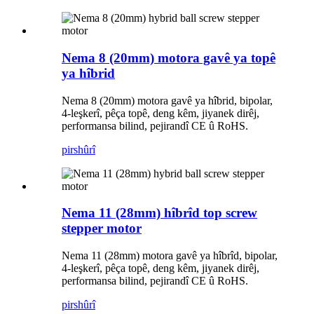
Nema 8 (20mm) motora gavê ya topê
ya hîbrid
Nema 8 (20mm) motora gavê ya hîbrid, bipolar,
4-leşkerî, pêça topê, deng kêm, jiyanek dirêj,
performansa bilind, pejirandî CE û RoHS.
pirs
hûrî
Nema 11 (28mm) hîbrîd top screw
stepper motor
Nema 11 (28mm) motora gavê ya hîbrîd, bipolar,
4-leşkerî, pêça topê, deng kêm, jiyanek dirêj,
performansa bilind, pejirandî CE û RoHS.
pirs
hûrî