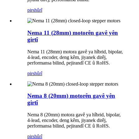
pirs
hûrî
Nema 11 (28mm) motorên gavê yên
girtî
Nema 11 (28mm) motora gavê ya hîbrid, bipolar,
4-lead, encoder, deng kêm, jiyanek dirêj,
performansa bilind, pejirandî CE û RoHS.
pirs
hûrî
Nema 8 (20mm) motorên gavê yên
girtî
Nema 8 (20mm) motora gavê ya hîbrid, bipolar,
4-lead, encoder, deng kêm, jiyanek dirêj,
performansa bilind, pejirandî CE û RoHS.
pirs
hûrî