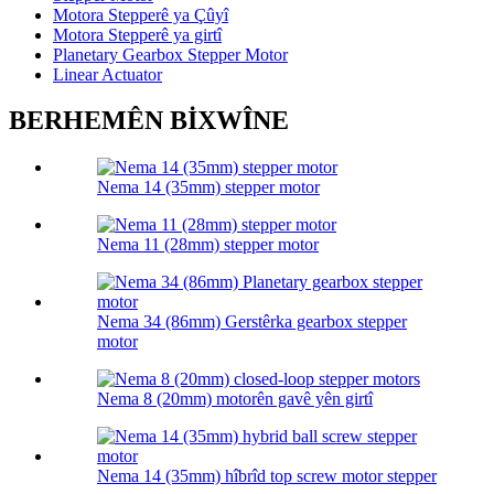
Motora Stepperê ya Çûyî
Motora Stepperê ya girtî
Planetary Gearbox Stepper Motor
Linear Actuator
BERHEMÊN BİXWÎNE
Nema 14 (35mm) stepper motor
Nema 11 (28mm) stepper motor
Nema 34 (86mm) Gerstêrka gearbox stepper
motor
Nema 8 (20mm) motorên gavê yên girtî
Nema 14 (35mm) hîbrîd top screw motor stepper