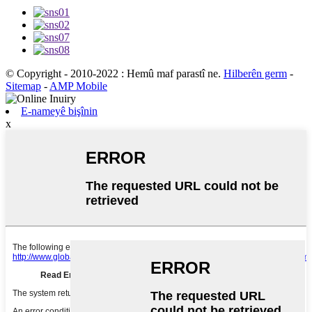
© Copyright - 2010-2022 : Hemû maf parastî ne.
Hilberên germ
-
Sitemap
-
AMP Mobile
E-nameyê bişînin
x