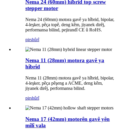
Nema 24 (60mm) hîbrîd top screw
stepper motor
Nema 24 (60mm) motora gavê ya hîbrid, bipolar,
4-leşker, pêça topê, deng kêm, jiyanek dirêj,
performansa bilind, pejirandî CE û RoHS.
pirs
hûrî
Nema 11 (28mm) motora gavê ya
hîbrîd
Nema 11 (28mm) motora gavê ya hîbrid, bipolar,
4-leşker, pêça pêşeng a ACME, deng kêm,
jiyanek dirêj, performansa bilind.
pirs
hûrî
Nema 17 (42mm) motorên gavê yên
mîlî vala