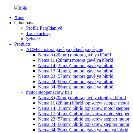
Xane
Çûna nava
Profîla Pargîdaniyê
Tour Factory
Şehade
Products
ACME motora gavê ya pêlavê ya pêşeng
Nema 8 (20mm) motora gavê ya hîbrîd
Nema 11 (28mm) motora gavê ya hîbrîd
Nema 14 (35mm) motora gavê ya hîbrid
Nema 17 (42mm) motora gavê ya hîbrîd
Nema 23 (57mm) motora gavê ya hîbrîd
Nema 24 (60mm) motora gavê ya hîbrîd
Nema 34 (86mm) motora gavê ya hîbrîd
motor stepper screw ball
Nema 8 (20mm) motora gavê ya topê ya hîbrid
Nema 11 (28mm) hîbrîd top screw stepper motor
Nema 14 (35mm) hîbrîd top screw motor stepper
Nema 17 (42mm) hîbrîd top screw motor stepper
Nema 23 (57mm) hîbrîd top screw stepper motor
Nema 24 (60mm) hîbrîd top screw stepper motor
Nema 34 (86mm) motora gavê ya topê ya hîbrid