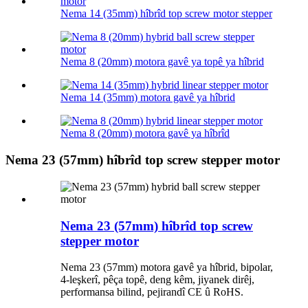
Nema 14 (35mm) hîbrîd top screw motor stepper
Nema 8 (20mm) motora gavê ya topê ya hîbrid
Nema 14 (35mm) motora gavê ya hîbrid
Nema 8 (20mm) motora gavê ya hîbrîd
Nema 23 (57mm) hîbrîd top screw stepper motor
Nema 23 (57mm) hîbrîd top screw
stepper motor
Nema 23 (57mm) motora gavê ya hîbrid, bipolar,
4-leşkerî, pêça topê, deng kêm, jiyanek dirêj,
performansa bilind, pejirandî CE û RoHS.