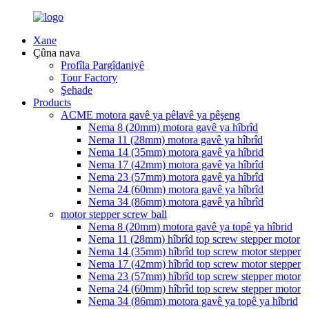
Xane
Çûna nava
Profîla Pargîdaniyê
Tour Factory
Şehade
Products
ACME motora gavê ya pêlavê ya pêşeng
Nema 8 (20mm) motora gavê ya hîbrîd
Nema 11 (28mm) motora gavê ya hîbrîd
Nema 14 (35mm) motora gavê ya hîbrid
Nema 17 (42mm) motora gavê ya hîbrîd
Nema 23 (57mm) motora gavê ya hîbrîd
Nema 24 (60mm) motora gavê ya hîbrîd
Nema 34 (86mm) motora gavê ya hîbrîd
motor stepper screw ball
Nema 8 (20mm) motora gavê ya topê ya hîbrid
Nema 11 (28mm) hîbrîd top screw stepper motor
Nema 14 (35mm) hîbrîd top screw motor stepper
Nema 17 (42mm) hîbrîd top screw motor stepper
Nema 23 (57mm) hîbrîd top screw stepper motor
Nema 24 (60mm) hîbrîd top screw stepper motor
Nema 34 (86mm) motora gavê ya topê ya hîbrid