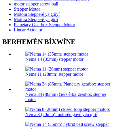
motor stepper screw ball
Stepper Motor
Motora Stepperê ya Çûyî
Motora Stepperê ya girtî
Planetary Gearbox Stepper Motor
Linear Actuator
BERHEMÊN BİXWÎNE
Nema 14 (35mm) stepper motor
Nema 11 (28mm) stepper motor
Nema 34 (86mm) Gerstêrka gearbox stepper
motor
Nema 8 (20mm) motorên gavê yên girtî