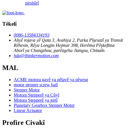
pirs
hûrî
Têkelî
0086-13584334193
Aliyê rojava yê Qata 3, Avahiya 2, Parka Pîşesazî ya Transit
Rêhesin, Rêya Longjin Hejmar 398, Herêma Pêşkeftina
Aborî ya Changzhou, parêzgeha Jiangsu, Chinaîn
hdq@thinkermotion.com
MAL
ACME motora gavê ya pêlavê ya pêşeng
motor stepper screw ball
Stepper Motor
Motora Stepperê ya Çûyî
Motora Stepperê ya girtî
Planetary Gearbox Stepper Motor
Linear Actuator
Profire Civakî