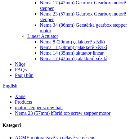
Nema 17 (42mm) Gearbox Gearbox motorê
stepper
Nema 23 (57mm) Gearbox Gearbox motorê
stepper
Nema 34 (86mm) Gerstêrka gearbox stepper
motor
Linear Actuator
Nema 8 (20mm) çalakkerê xêzikî
Nema 11 (28mm) çalakkerê xêzikî
Nema 14 (35mm) aktuator linear
Nema 17 (42mm) çalakkerê xêzikî
Nûçe
FAQs
Paqij bûn
English
Xane
Products
motor stepper screw ball
Nema 23 (57mm) hîbrîd top screw stepper motor
Kategorî
ACME motora gavê ya pêlavê ya pêşeng