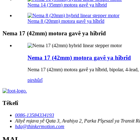
Nema 14 (35mm) motora gavê ya hîbrid
Nema 8 (20mm) motora gavê ya hîbrîd
Nema 17 (42mm) motora gavê ya hîbrîd
Nema 17 (42mm) motora gavê ya hîbrîd
Nema 17 (42mm) motora gavê ya hîbrid, bipolar, 4-lead,
pirs
hûrî
Têkelî
0086-13584334193
Aliyê rojava yê Qata 3, Avahiya 2, Parka Pîşesazî ya Transi
hdq@thinkermotion.com
MAL