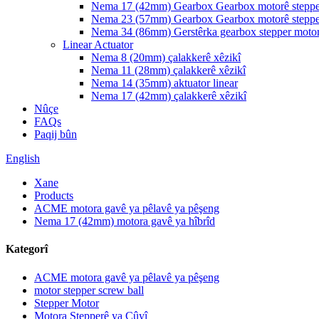
Nema 17 (42mm) Gearbox Gearbox motorê steppe
Nema 23 (57mm) Gearbox Gearbox motorê steppe
Nema 34 (86mm) Gerstêrka gearbox stepper moto
Linear Actuator
Nema 8 (20mm) çalakkerê xêzikî
Nema 11 (28mm) çalakkerê xêzikî
Nema 14 (35mm) aktuator linear
Nema 17 (42mm) çalakkerê xêzikî
Nûçe
FAQs
Paqij bûn
English
Xane
Products
ACME motora gavê ya pêlavê ya pêşeng
Nema 17 (42mm) motora gavê ya hîbrîd
Kategorî
ACME motora gavê ya pêlavê ya pêşeng
motor stepper screw ball
Stepper Motor
Motora Stepperê ya Çûyî