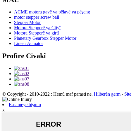
ACME motora gavê ya pêlavê ya pêşeng
motor stepper screw ball
Stepper Motor
Motora Stepperê ya Çûyî
Motora Stepperê ya girtî
Planetary Gearbox Stepper Motor
Linear Actuator
Profire Civakî
© Copyright - 2010-2022 : Hemû maf parastî ne.
Hilberên germ
-
Sit
E-nameyê bişînin
x