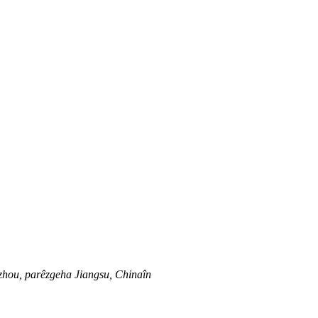
zhou, parêzgeha Jiangsu, Chinaîn