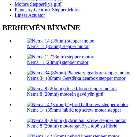
Motora Stepperê ya girtî
Planetary Gearbox Stepper Motor
Linear Actuator
BERHEMÊN BİXWÎNE
Nema 14 (35mm) stepper motor
Nema 11 (28mm) stepper motor
Nema 34 (86mm) Gerstêrka gearbox stepper motor
Nema 8 (20mm) motorên gavê yên girtî
Nema 14 (35mm) hîbrîd top screw motor stepper
Nema 8 (20mm) motora gavê ya topê ya hîbrid