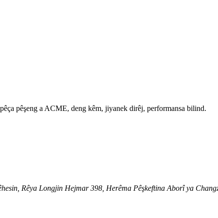
 pêça pêşeng a ACME, deng kêm, jiyanek dirêj, performansa bilind.
t Rêhesin, Rêya Longjin Hejmar 398, Herêma Pêşkeftina Aborî ya Chang