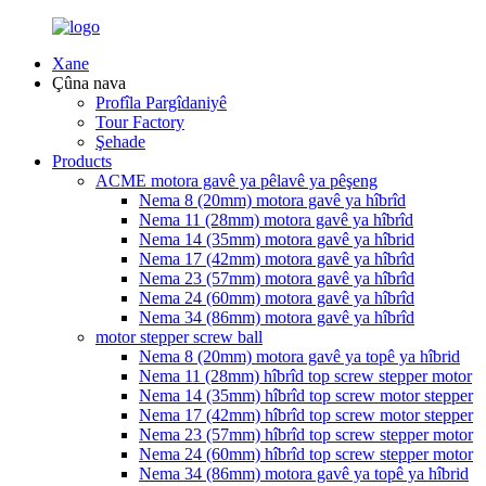
Xane
Çûna nava
Profîla Pargîdaniyê
Tour Factory
Şehade
Products
ACME motora gavê ya pêlavê ya pêşeng
Nema 8 (20mm) motora gavê ya hîbrîd
Nema 11 (28mm) motora gavê ya hîbrîd
Nema 14 (35mm) motora gavê ya hîbrid
Nema 17 (42mm) motora gavê ya hîbrîd
Nema 23 (57mm) motora gavê ya hîbrîd
Nema 24 (60mm) motora gavê ya hîbrîd
Nema 34 (86mm) motora gavê ya hîbrîd
motor stepper screw ball
Nema 8 (20mm) motora gavê ya topê ya hîbrid
Nema 11 (28mm) hîbrîd top screw stepper motor
Nema 14 (35mm) hîbrîd top screw motor stepper
Nema 17 (42mm) hîbrîd top screw motor stepper
Nema 23 (57mm) hîbrîd top screw stepper motor
Nema 24 (60mm) hîbrîd top screw stepper motor
Nema 34 (86mm) motora gavê ya topê ya hîbrid