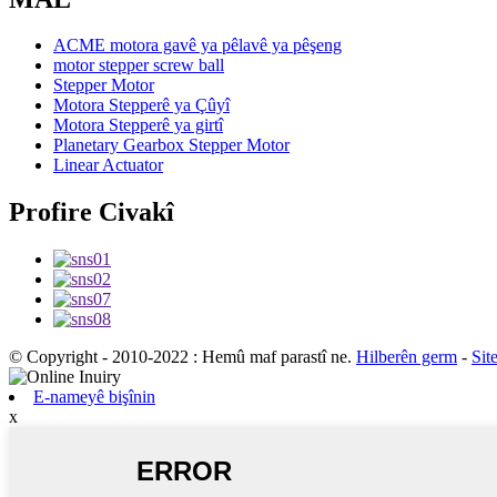
ACME motora gavê ya pêlavê ya pêşeng
motor stepper screw ball
Stepper Motor
Motora Stepperê ya Çûyî
Motora Stepperê ya girtî
Planetary Gearbox Stepper Motor
Linear Actuator
Profire Civakî
© Copyright - 2010-2022 : Hemû maf parastî ne.
Hilberên germ
-
Sit
E-nameyê bişînin
x