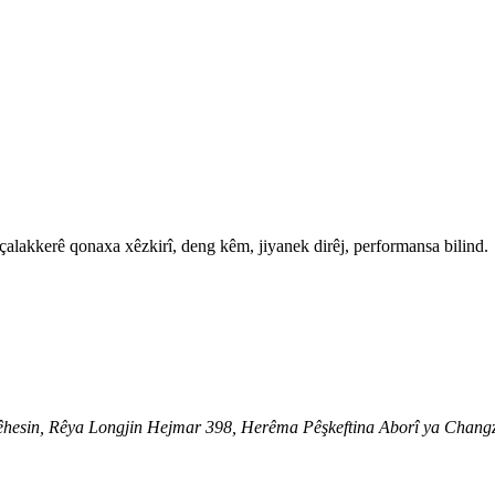
alakkerê qonaxa xêzkirî, deng kêm, jiyanek dirêj, performansa bilind.
t Rêhesin, Rêya Longjin Hejmar 398, Herêma Pêşkeftina Aborî ya Chang