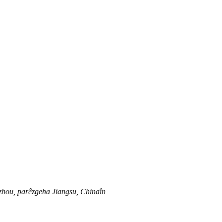
zhou, parêzgeha Jiangsu, Chinaîn