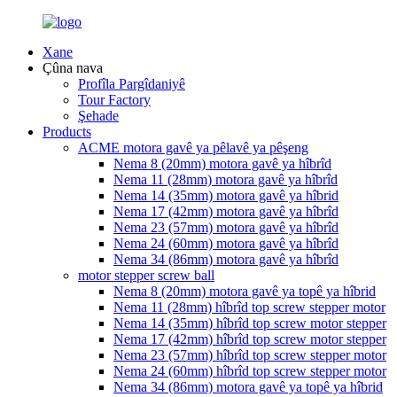
Xane
Çûna nava
Profîla Pargîdaniyê
Tour Factory
Şehade
Products
ACME motora gavê ya pêlavê ya pêşeng
Nema 8 (20mm) motora gavê ya hîbrîd
Nema 11 (28mm) motora gavê ya hîbrîd
Nema 14 (35mm) motora gavê ya hîbrid
Nema 17 (42mm) motora gavê ya hîbrîd
Nema 23 (57mm) motora gavê ya hîbrîd
Nema 24 (60mm) motora gavê ya hîbrîd
Nema 34 (86mm) motora gavê ya hîbrîd
motor stepper screw ball
Nema 8 (20mm) motora gavê ya topê ya hîbrid
Nema 11 (28mm) hîbrîd top screw stepper motor
Nema 14 (35mm) hîbrîd top screw motor stepper
Nema 17 (42mm) hîbrîd top screw motor stepper
Nema 23 (57mm) hîbrîd top screw stepper motor
Nema 24 (60mm) hîbrîd top screw stepper motor
Nema 34 (86mm) motora gavê ya topê ya hîbrid