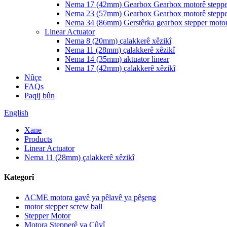
Nema 17 (42mm) Gearbox Gearbox motorê steppe
Nema 23 (57mm) Gearbox Gearbox motorê steppe
Nema 34 (86mm) Gerstêrka gearbox stepper moto
Linear Actuator
Nema 8 (20mm) çalakkerê xêzikî
Nema 11 (28mm) çalakkerê xêzikî
Nema 14 (35mm) aktuator linear
Nema 17 (42mm) çalakkerê xêzikî
Nûçe
FAQs
Paqij bûn
English
Xane
Products
Linear Actuator
Nema 11 (28mm) çalakkerê xêzikî
Kategorî
ACME motora gavê ya pêlavê ya pêşeng
motor stepper screw ball
Stepper Motor
Motora Stepperê ya Çûyî