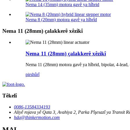
Nema 14 (35mm) motora gavê ya hîbrid
Nema 8 (20mm) motora gavê ya hîbrîd
Nema 11 (28mm) çalakkerê xêzikî
Nema 11 (28mm) çalakkerê xêzikî
Nema 11 (28mm) motora gavê ya hîbrid, bipolar, 4-lead, ç
pirs
hûrî
Têkelî
0086-13584334193
Aliyê rojava yê Qata 3, Avahiya 2, Parka Pîşesazî ya Transi
hdq@thinkermotion.com
MAL