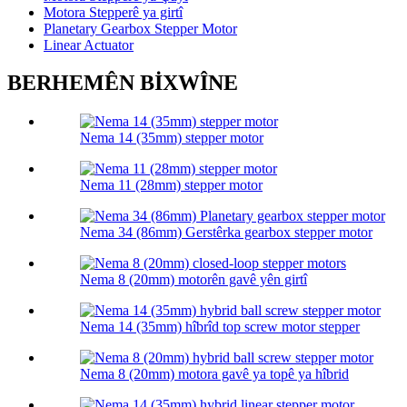
Motora Stepperê ya girtî
Planetary Gearbox Stepper Motor
Linear Actuator
BERHEMÊN BİXWÎNE
Nema 14 (35mm) stepper motor
Nema 11 (28mm) stepper motor
Nema 34 (86mm) Gerstêrka gearbox stepper motor
Nema 8 (20mm) motorên gavê yên girtî
Nema 14 (35mm) hîbrîd top screw motor stepper
Nema 8 (20mm) motora gavê ya topê ya hîbrid